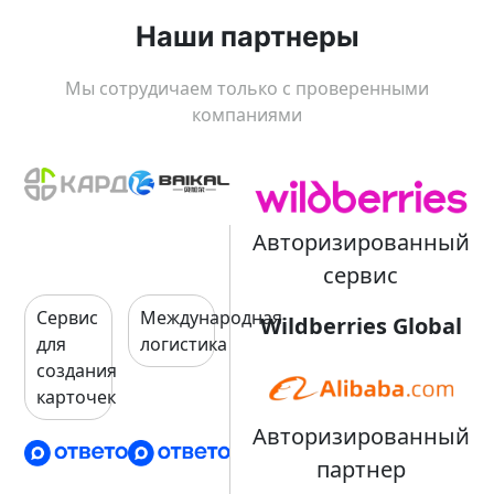
Наши партнеры
Мы сотрудичаем только с проверенными
компаниями
Авторизированный
сервис
Сервис
Международная
Wildberries Global
для
логистика
создания
карточек
Авторизированный
партнер