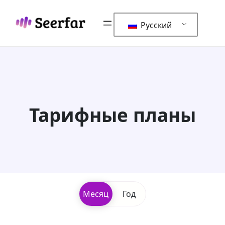
跳
至
Русский
内
容
Тарифные планы
Месяц
Год